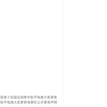
曾获第十四届全国青年歌手电视大奖赛青
年歌手电视大奖赛青海赛区公开赛美声唱