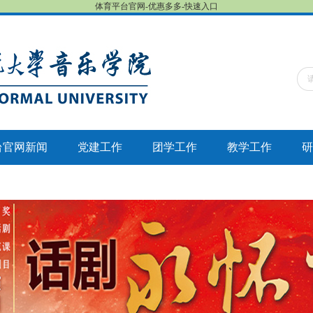
体育平台官网-优惠多多-快速入口
台官网新闻
党建工作
团学工作
教学工作
研