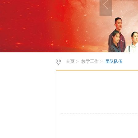
首页
>
教学工作
>
团队队伍